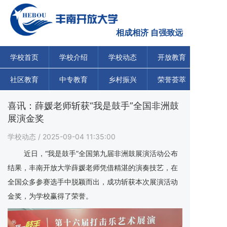
相成相济 自强致远
学校首页
学校介绍
学校动态
开放教育
社区教育
中专教育
乡村振兴
荣誉荟萃
喜讯：薛媛老师斩获“我是鼓手”全国非洲鼓
展演金奖
学校动态
/ 2025-09-04 11:35:00
近日，“我是鼓手”全国第九届非洲鼓展演活动公布
结果，丰南开放大学薛媛老师凭借精湛的演奏技艺，在
全国众多参赛选手中脱颖而出，成功斩获本次展演活动
金奖，为学校赢得了荣誉。