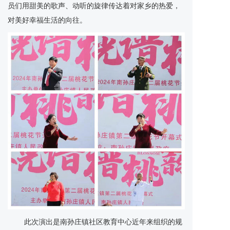
员们用甜美的歌声、动听的旋律传达着对家乡的热爱，
对美好幸福生活的向往。
此次演出是南孙庄镇社区教育中心近年来组织的规